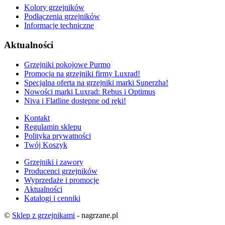
Kolory grzejników
Podłączenia grzejników
Informacje techniczne
Aktualności
Grzejniki pokojowe Purmo
Promocja na grzejniki firmy Luxrad!
Specjalna oferta na grzejniki marki Sunerzha!
Nowości marki Luxrad: Rebus i Optimus
Niva i Flatline dostępne od ręki!
Kontakt
Regulamin sklepu
Polityka prywatności
Twój Koszyk
Grzejniki i zawory
Producenci grzejników
Wyprzedaże i promocje
Aktualności
Katalogi i cenniki
©
Sklep z grzejnikami
- nagrzane.pl