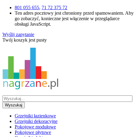
801 055 655
,
71 72 375 72
Ten adres pocztowy jest chroniony przed spamowaniem. Aby
go zobaczyć, konieczne jest włączenie w przeglądarce
obsługi JavaScript.
Wyślij zapytanie
Twój koszyk jest pusty
Wyszukaj
Grzejniki łazienkowe
Grzejniki dekoracyjne
Pokojowe modułowe
Pokojowe płytowe