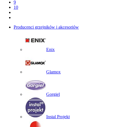
9
10
Producenci grzejników i akcesoriów
Enix
Glamox
Gorgiel
Instal Projekt