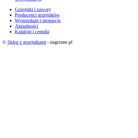
Grzejniki i zawory
Producenci grzejników
Wyprzedaże i promocje
Aktualności
Katalogi i cenniki
©
Sklep z grzejnikami
- nagrzane.pl