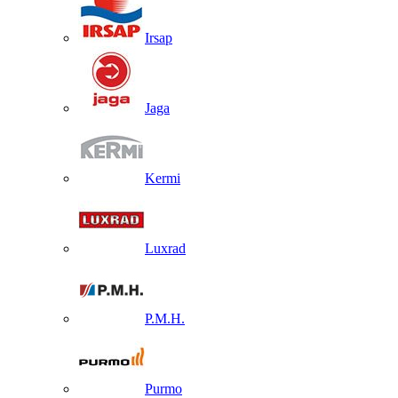
Irsap
Jaga
Kermi
Luxrad
P.M.H.
Purmo