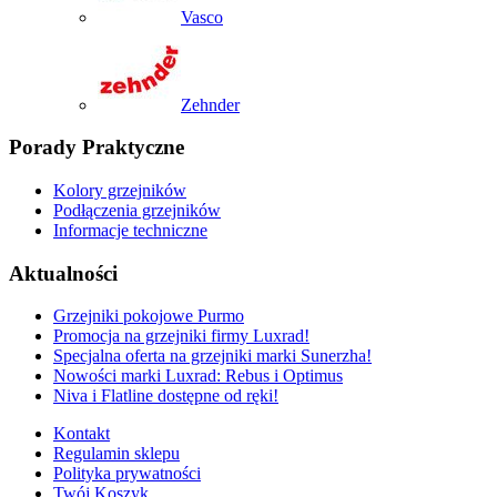
Vasco
Zehnder
Porady Praktyczne
Kolory grzejników
Podłączenia grzejników
Informacje techniczne
Aktualności
Grzejniki pokojowe Purmo
Promocja na grzejniki firmy Luxrad!
Specjalna oferta na grzejniki marki Sunerzha!
Nowości marki Luxrad: Rebus i Optimus
Niva i Flatline dostępne od ręki!
Kontakt
Regulamin sklepu
Polityka prywatności
Twój Koszyk