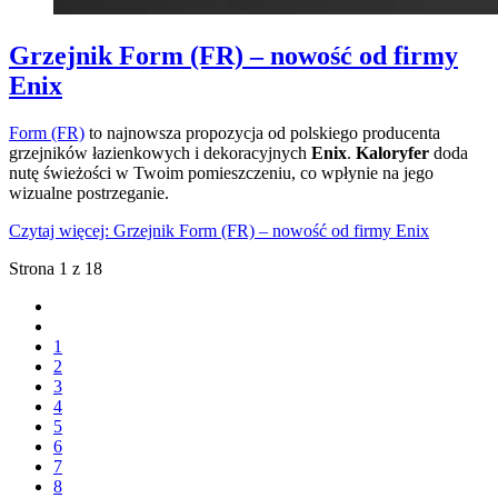
Grzejnik Form (FR) – nowość od firmy
Enix
Form (FR)
to najnowsza propozycja od polskiego producenta
grzejników łazienkowych i dekoracyjnych
Enix
.
Kaloryfer
doda
nutę świeżości w Twoim pomieszczeniu, co wpłynie na jego
wizualne postrzeganie.
Czytaj więcej: Grzejnik Form (FR) – nowość od firmy Enix
Strona 1 z 18
1
2
3
4
5
6
7
8