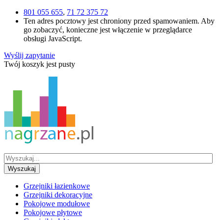
801 055 655
,
71 72 375 72
Ten adres pocztowy jest chroniony przed spamowaniem. Aby
go zobaczyć, konieczne jest włączenie w przeglądarce
obsługi JavaScript.
Wyślij zapytanie
Twój koszyk jest pusty
Wyszukaj
Grzejniki łazienkowe
Grzejniki dekoracyjne
Pokojowe modułowe
Pokojowe płytowe