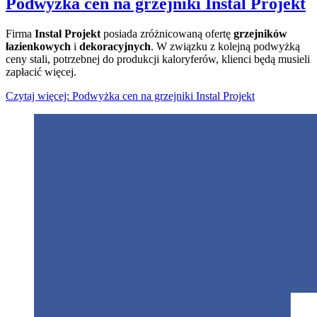
Podwyżka cen na grzejniki Instal Projekt
Firma
Instal Projekt
posiada zróżnicowaną ofertę
grzejników
łazienkowych
i
dekoracyjnych
. W związku z kolejną podwyżką
ceny stali, potrzebnej do produkcji kaloryferów, klienci będą musieli
zapłacić więcej.
Czytaj więcej: Podwyżka cen na grzejniki Instal Projekt