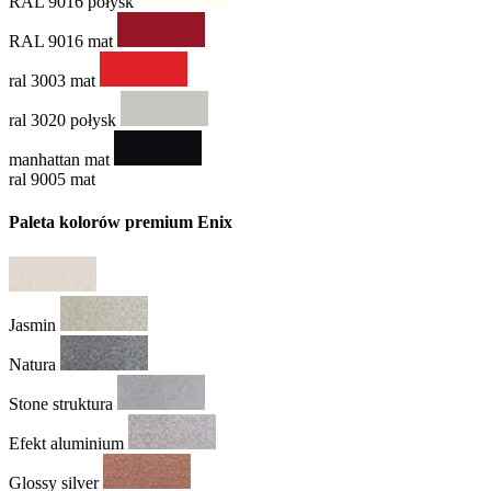
RAL 9016 połysk
RAL 9016 mat
ral 3003 mat
ral 3020 połysk
manhattan mat
ral 9005 mat
Paleta kolorów premium Enix
Jasmin
Natura
Stone struktura
Efekt aluminium
Glossy silver