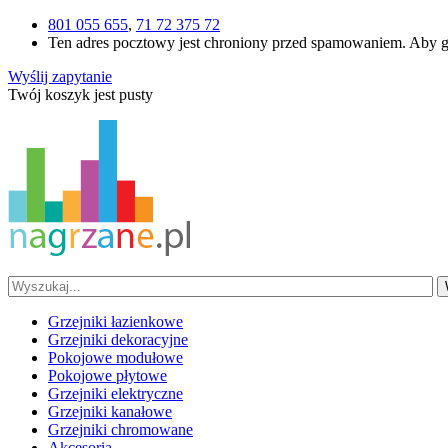
801 055 655
,
71 72 375 72
Ten adres pocztowy jest chroniony przed spamowaniem. Aby go 
Wyślij zapytanie
Twój koszyk jest pusty
Grzejniki łazienkowe
Grzejniki dekoracyjne
Pokojowe modułowe
Pokojowe płytowe
Grzejniki elektryczne
Grzejniki kanałowe
Grzejniki chromowane
Akcesoria