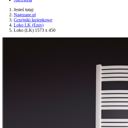
Jesteś tutaj:
Nagrzane.pl
Grzejniki łazienkowe
Loko LK (Enix)
Loko (LK) 1573 x 450