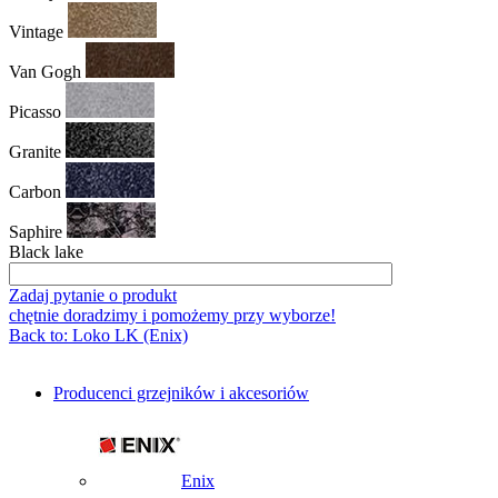
Vintage
Van Gogh
Picasso
Granite
Carbon
Saphire
Black lake
Zadaj pytanie o produkt
chętnie doradzimy i pomożemy przy wyborze!
Back to: Loko LK (Enix)
Producenci grzejników i akcesoriów
Enix