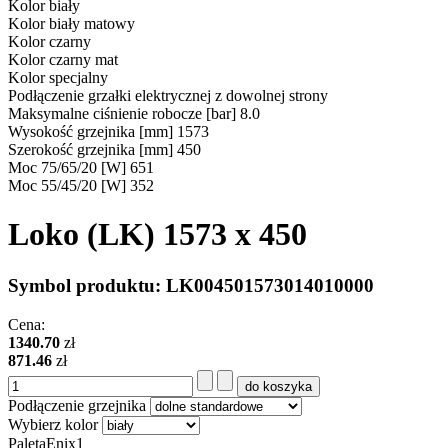
Kolor
biały
Kolor
biały matowy
Kolor
czarny
Kolor
czarny mat
Kolor
specjalny
Podłączenie grzałki elektrycznej
z dowolnej strony
Maksymalne ciśnienie robocze [bar]
8.0
Wysokość grzejnika [mm]
1573
Szerokość grzejnika [mm]
450
Moc 75/65/20 [W]
651
Moc 55/45/20 [W]
352
Loko (LK) 1573 x 450
Symbol produktu:
LK004501573014010000
Cena:
1340.70
zł
871.46
zł
Podłączenie grzejnika
Wybierz kolor
PaletaEnix1