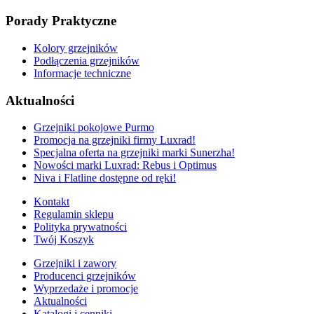
Porady Praktyczne
Kolory grzejników
Podłączenia grzejników
Informacje techniczne
Aktualności
Grzejniki pokojowe Purmo
Promocja na grzejniki firmy Luxrad!
Specjalna oferta na grzejniki marki Sunerzha!
Nowości marki Luxrad: Rebus i Optimus
Niva i Flatline dostępne od ręki!
Kontakt
Regulamin sklepu
Polityka prywatności
Twój Koszyk
Grzejniki i zawory
Producenci grzejników
Wyprzedaże i promocje
Aktualności
Katalogi i cenniki